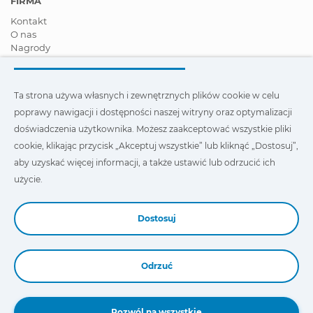
FIRMA
Kontakt
O nas
Nagrody
Certyfikaty
Społeczna Odpowiedzialność Biznesu
Zostań dystrybutorem
Ta strona używa własnych i zewnętrznych plików cookie w celu
Aktualności
poprawy nawigacji i dostępności naszej witryny oraz optymalizacji
Film
FAQ - Najczęściej zadawane pytania
doświadczenia użytkownika. Możesz zaakceptować wszystkie pliki
cookie, klikając przycisk „Akceptuj wszystkie” lub kliknąć „Dostosuj”,
Ta strona wykorzystuje nasze własne i zewnętrzne pliki cookie,
aby uzyskać więcej informacji, a także ustawić lub odrzucić ich
aby poprawić nawigację i dostępność naszej witryny oraz
zoptymalizować wygodę użytkownika. Możesz kliknąć
użycie.
„Ustawienia”
, aby uzyskać więcej informacji na ich temat oraz
ustawić lub odmówić ich użycia.
Dostosuj
Odrzuć
Book a Demo
Pozwól na wszystkie