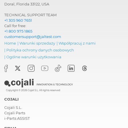
Doral, Florida 33122, USA
TECHNICAL SUPPORT TEAM
+1 305 960 7651
Call for free:
+1 800 975 1865
customersupport@jaltest.com
Home
|
Warunki sprzedaży
|
Współpracuj z nami
|
Polityka ochrony danych osobowych
|
Ogólne warunki użytkowania
Copyright © 2026 Cojali S.L. All rights reserved
COJALI
Cojali S.L.
Cojali Parts
i-Parts ASSIST