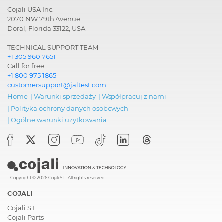
Cojali USA Inc.
2070 NW 79th Avenue
Doral, Florida 33122, USA
TECHNICAL SUPPORT TEAM
+1 305 960 7651
Call for free:
+1 800 975 1865
customersupport@jaltest.com
Home
|
Warunki sprzedaży
|
Współpracuj z nami
|
Polityka ochrony danych osobowych
|
Ogólne warunki użytkowania
Copyright © 2026 Cojali S.L. All rights reserved
COJALI
Cojali S.L.
Cojali Parts