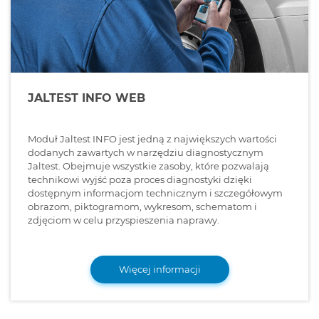
JALTEST INFO WEB
Moduł Jaltest INFO jest jedną z największych wartości
dodanych zawartych w narzędziu diagnostycznym
Jaltest. Obejmuje wszystkie zasoby, które pozwalają
technikowi wyjść poza proces diagnostyki dzięki
dostępnym informacjom technicznym i szczegółowym
obrazom, piktogramom, wykresom, schematom i
zdjęciom w celu przyspieszenia naprawy.
Więcej informacji