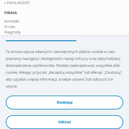
i-Parts ASSIST
FIRMA
Kontakt
O nas
Nagrody
Certyfikaty
Społeczna Odpowiedzialność Biznesu
Zostań dystrybutorem
Ta strona używa własnych i zewnętrznych plików cookie w celu
Aktualności
poprawy nawigacji i dostępności naszej witryny oraz optymalizacji
Film
FAQ - Najczęściej zadawane pytania
doświadczenia użytkownika. Możesz zaakceptować wszystkie pliki
cookie, klikając przycisk „Akceptuj wszystkie” lub kliknąć „Dostosuj”,
Ta strona wykorzystuje nasze własne i zewnętrzne pliki cookie,
aby uzyskać więcej informacji, a także ustawić lub odrzucić ich
aby poprawić nawigację i dostępność naszej witryny oraz
zoptymalizować wygodę użytkownika. Możesz kliknąć
użycie.
„Ustawienia”
, aby uzyskać więcej informacji na ich temat oraz
ustawić lub odmówić ich użycia.
Dostosuj
Odrzuć
Book a Demo