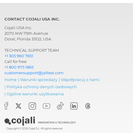
CONTACT COJALI USA INC.
Cojali USA Inc.
2070 NW 79th Avenue
Doral, Florida 33122, USA
TECHNICAL SUPPORT TEAM
+1 305 960 7651
Call for free:
+1 800 975 1865
customersupport@jaltest.com
Home
|
Warunki sprzedaży
|
Współpracuj z nami
|
Polityka ochrony danych osobowych
|
Ogólne warunki użytkowania
Copyright © 2026 Cojali S.L. All rights reserved