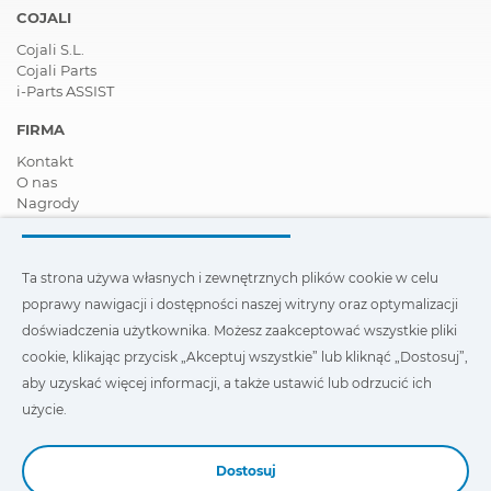
COJALI
Cojali S.L.
Cojali Parts
i-Parts ASSIST
FIRMA
Kontakt
O nas
Nagrody
Certyfikaty
Społeczna Odpowiedzialność Biznesu
Zostań dystrybutorem
Ta strona używa własnych i zewnętrznych plików cookie w celu
Aktualności
poprawy nawigacji i dostępności naszej witryny oraz optymalizacji
Film
FAQ - Najczęściej zadawane pytania
doświadczenia użytkownika. Możesz zaakceptować wszystkie pliki
cookie, klikając przycisk „Akceptuj wszystkie” lub kliknąć „Dostosuj”,
Ta strona wykorzystuje nasze własne i zewnętrzne pliki cookie,
aby uzyskać więcej informacji, a także ustawić lub odrzucić ich
aby poprawić nawigację i dostępność naszej witryny oraz
zoptymalizować wygodę użytkownika. Możesz kliknąć
użycie.
„Ustawienia”
, aby uzyskać więcej informacji na ich temat oraz
ustawić lub odmówić ich użycia.
Dostosuj