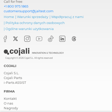
Call for free:
+1 800 975 1865
customersupport@jaltest.com
Home
|
Warunki sprzedaży
|
Współpracuj z nami
|
Polityka ochrony danych osobowych
|
Ogólne warunki użytkowania
Copyright © 2026 Cojali S.L. All rights reserved
COJALI
Cojali S.L.
Cojali Parts
i-Parts ASSIST
FIRMA
Kontakt
O nas
Nagrody