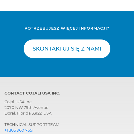
POTRZEBUJESZ WIĘCEJ INFORMACJI?
SKONTAKTUJ SIĘ Z NAMI
CONTACT COJALI USA INC.
Cojali USA Inc.
2070 NW 79th Avenue
Doral, Florida 33122, USA
TECHNICAL SUPPORT TEAM
+1 305 960 7651