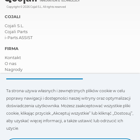
Copyright © 2026 Cojali S.L. All rights reserved
COJALI
Cojali S.L.
Cojali Parts
i-Parts ASSIST
FIRMA
Kontakt
O nas
Nagrody
Certyfikaty
Społeczna Odpowiedzialność Biznesu
Zostań dystrybutorem
Ta strona używa własnych i zewnętrznych plików cookie w celu
Aktualności
poprawy nawigacji i dostępności naszej witryny oraz optymalizacji
Film
FAQ - Najczęściej zadawane pytania
doświadczenia użytkownika. Możesz zaakceptować wszystkie pliki
cookie, klikając przycisk „Akceptuj wszystkie” lub kliknąć „Dostosuj”,
Ta strona wykorzystuje nasze własne i zewnętrzne pliki cookie,
aby uzyskać więcej informacji, a także ustawić lub odrzucić ich
aby poprawić nawigację i dostępność naszej witryny oraz
zoptymalizować wygodę użytkownika. Możesz kliknąć
użycie.
„Ustawienia”
, aby uzyskać więcej informacji na ich temat oraz
ustawić lub odmówić ich użycia.