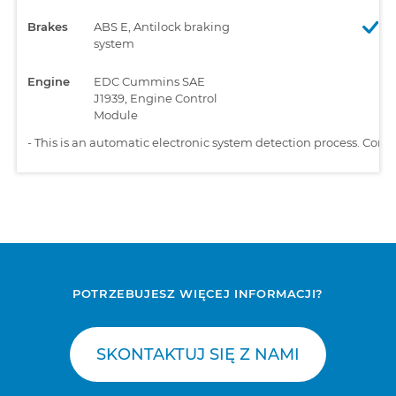
Brakes
ABS E, Antilock braking
system
Engine
EDC Cummins SAE
J1939, Engine Control
Module
-
This is an automatic electronic system detection process. Comp
POTRZEBUJESZ WIĘCEJ INFORMACJI?
SKONTAKTUJ SIĘ Z NAMI