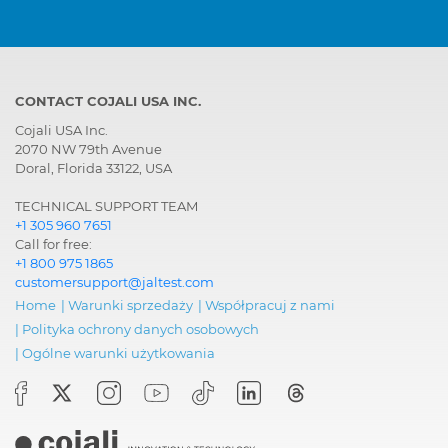
CONTACT COJALI USA INC.
Cojali USA Inc.
2070 NW 79th Avenue
Doral, Florida 33122, USA
TECHNICAL SUPPORT TEAM
+1 305 960 7651
Call for free:
+1 800 975 1865
customersupport@jaltest.com
Home
|
Warunki sprzedaży
|
Współpracuj z nami
|
Polityka ochrony danych osobowych
|
Ogólne warunki użytkowania