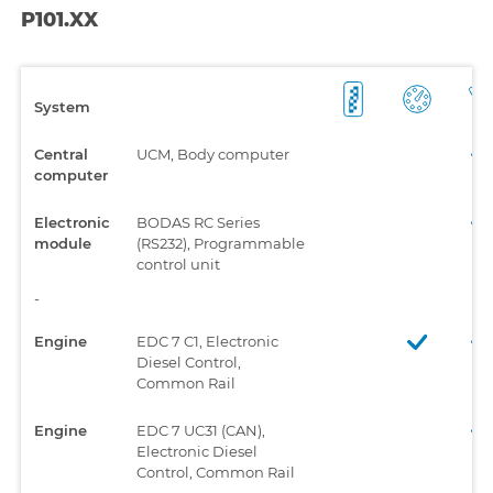
P101.XX
System
Central
UCM, Body computer
computer
Electronic
BODAS RC Series
module
(RS232), Programmable
control unit
-
Engine
EDC 7 C1, Electronic
Diesel Control,
Common Rail
Engine
EDC 7 UC31 (CAN),
Electronic Diesel
Control, Common Rail