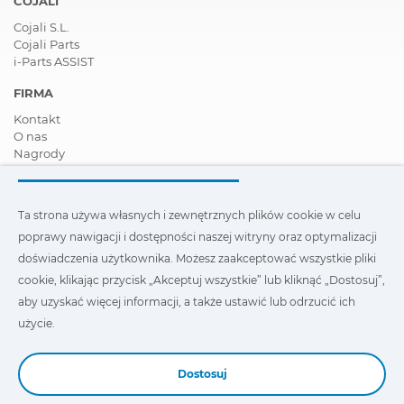
COJALI
Cojali S.L.
Cojali Parts
i-Parts ASSIST
FIRMA
Kontakt
O nas
Nagrody
Certyfikaty
Społeczna Odpowiedzialność Biznesu
Zostań dystrybutorem
Ta strona używa własnych i zewnętrznych plików cookie w celu
Aktualności
poprawy nawigacji i dostępności naszej witryny oraz optymalizacji
Film
FAQ - Najczęściej zadawane pytania
doświadczenia użytkownika. Możesz zaakceptować wszystkie pliki
cookie, klikając przycisk „Akceptuj wszystkie” lub kliknąć „Dostosuj”,
Ta strona wykorzystuje nasze własne i zewnętrzne pliki cookie,
aby uzyskać więcej informacji, a także ustawić lub odrzucić ich
aby poprawić nawigację i dostępność naszej witryny oraz
zoptymalizować wygodę użytkownika. Możesz kliknąć
użycie.
„Ustawienia”
, aby uzyskać więcej informacji na ich temat oraz
ustawić lub odmówić ich użycia.
Dostosuj