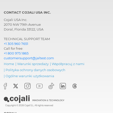
CONTACT COJALI USA INC.
Cojali USA Inc.
2070 NW 79th Avenue
Doral, Florida 33122, USA
TECHNICAL SUPPORT TEAM
+1 305 960 7651
Call for free:
+1 800 975 1865
customersupport@jaltest.com
Home
|
Warunki sprzedaży
|
Współpracuj z nami
|
Polityka ochrony danych osobowych
|
Ogólne warunki użytkowania
Copyright © 2026 Cojali S.L. All rights reserved