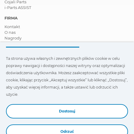
Cojali Parts
i-Parts ASSIST
FIRMA
Kontakt
O nas
Nagrody
Certyfikaty
Społeczna Odpowiedzialność Biznesu
Zostań dystrybutorem
Ta strona używa własnych i zewnętrznych plików cookie w celu
Aktualności
poprawy nawigacji i dostępności naszej witryny oraz optymalizacji
Film
FAQ - Najczęściej zadawane pytania
doświadczenia użytkownika. Możesz zaakceptować wszystkie pliki
cookie, klikając przycisk „Akceptuj wszystkie” lub kliknąć „Dostosuj”,
Ta strona wykorzystuje nasze własne i zewnętrzne pliki cookie,
aby uzyskać więcej informacji, a także ustawić lub odrzucić ich
aby poprawić nawigację i dostępność naszej witryny oraz
zoptymalizować wygodę użytkownika. Możesz kliknąć
użycie.
„Ustawienia”
, aby uzyskać więcej informacji na ich temat oraz
ustawić lub odmówić ich użycia.
Dostosuj
Odrzuć