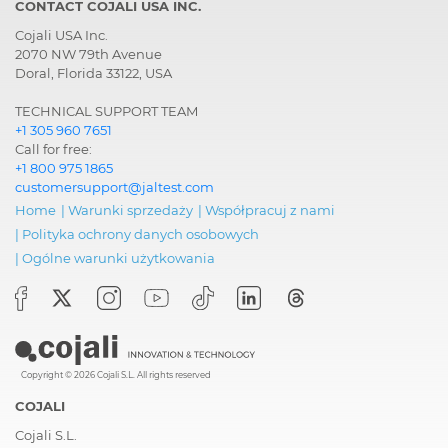
CONTACT COJALI USA INC.
Cojali USA Inc.
2070 NW 79th Avenue
Doral, Florida 33122, USA
TECHNICAL SUPPORT TEAM
+1 305 960 7651
Call for free:
+1 800 975 1865
customersupport@jaltest.com
Home
|
Warunki sprzedaży
|
Współpracuj z nami
|
Polityka ochrony danych osobowych
|
Ogólne warunki użytkowania
Copyright © 2026 Cojali S.L. All rights reserved
COJALI
Cojali S.L.