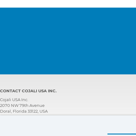
Engine
EDC 7 UC31 (CAN), Electronic
Diesel Control, Common Rail
Engine
EMR, Unit Pump System
Engine
EMR2 - EDC, Engine Control
Module
Engine
EMR4 - EDC 17 CV52, Electronic
Diesel Control, Common Rail
Engine
EMR4 - EDC 17 CV54, Electronic
Diesel Control, Common Rail
CONTACT COJALI USA INC.
Engine
EMR5 - EDC MD1, Electronic Dies
Control, Common Rail
Cojali USA Inc.
2070 NW 79th Avenue
Gearbox
UCTI-CVT, Transmission
Doral, Florida 33122, USA
TECHNICAL SUPPORT TEAM
Hydraulic systems
MCB, Hydraulic System
+1 305 960 7651
Call for free: