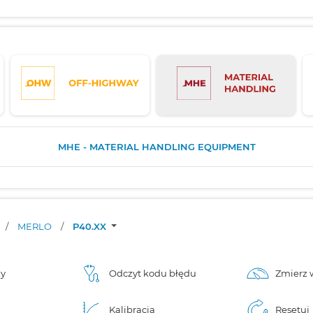
MHE - MATERIAL HANDLING EQUIPMENT
/
MERLO
/
P40.XX
ny
Odczyt kodu błędu
Zmierz 
Kalibracja
Resetuj