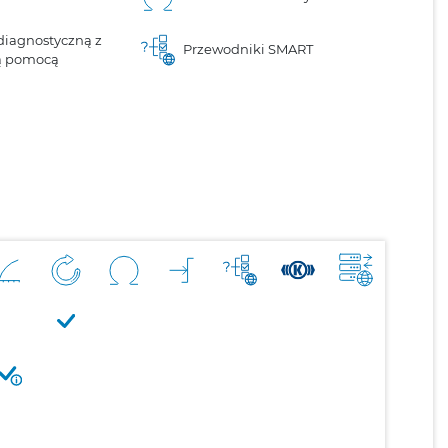
diagnostyczną z
Przewodniki SMART
ą pomocą