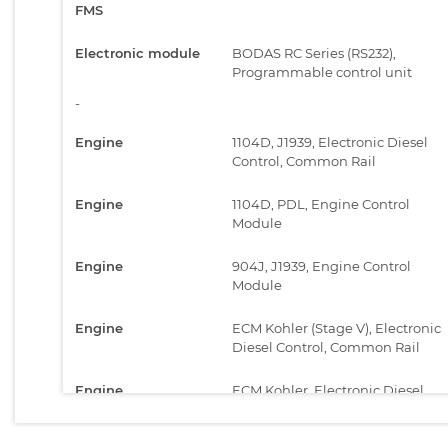
FMS
Electronic module
BODAS RC Series (RS232),
Programmable control unit
-
Engine
1104D, J1939, Electronic Diesel
Control, Common Rail
Engine
1104D, PDL, Engine Control
Module
Engine
904J, J1939, Engine Control
Module
Engine
ECM Kohler (Stage V), Electronic
Diesel Control, Common Rail
Engine
ECM Kohler, Electronic Diesel
Control, Common Rail