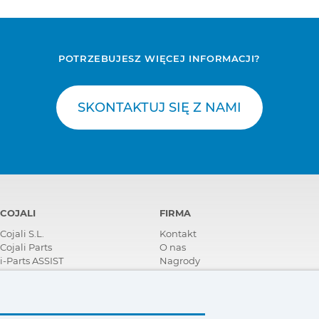
POTRZEBUJESZ WIĘCEJ INFORMACJI?
SKONTAKTUJ SIĘ Z NAMI
COJALI
FIRMA
el
Cojali S.L.
Kontakt
Cojali Parts
O nas
i-Parts ASSIST
Nagrody
Certyfikaty
Społeczna Odpowiedzialność
Biznesu
Zostań dystrybutorem