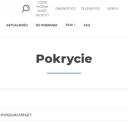
GDZIE
MOŻNA
DIAGNOSTICS
TELEMATICS
ISOBUS
KUPIĆ
JALTEST?
FILM
AKTUALNOŚCI
DO POBRANIA
FAQ
Pokrycie