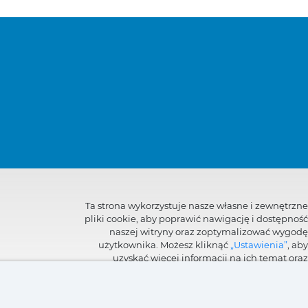
Ta strona wykorzystuje nasze własne i zewnętrzne
pliki cookie, aby poprawić nawigację i dostępność
naszej witryny oraz zoptymalizować wygodę
użytkownika. Możesz kliknąć
„Ustawienia”
, aby
uzyskać więcej informacji na ich temat oraz
ustawić lub odmówić ich użycia.