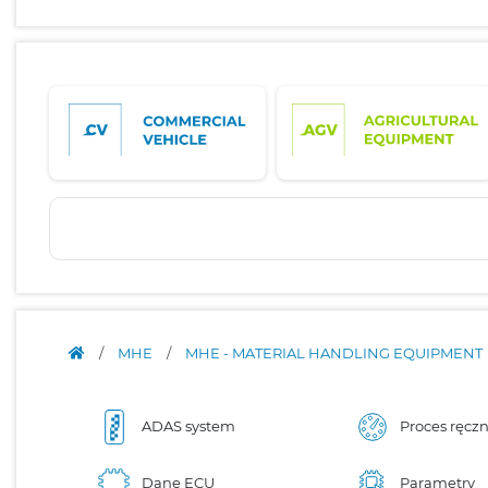
/
MHE
/
MHE - MATERIAL HANDLING EQUIPMENT
ADAS system
Proces ręcz
Dane ECU
Parametry