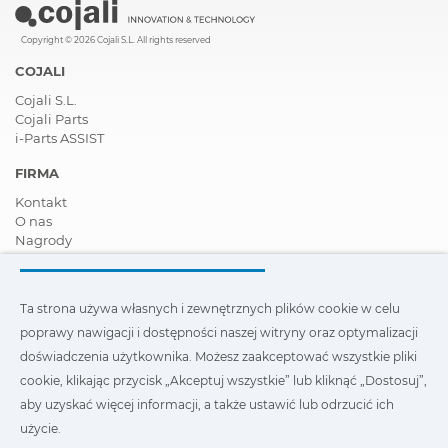
Copyright © 2026 Cojali S.L. All rights reserved
COJALI
Cojali S.L.
Cojali Parts
i-Parts ASSIST
FIRMA
Kontakt
O nas
Nagrody
Certyfikaty
Społeczna Odpowiedzialność Biznesu
Zostań dystrybutorem
Ta strona używa własnych i zewnętrznych plików cookie w celu
Aktualności
poprawy nawigacji i dostępności naszej witryny oraz optymalizacji
Film
FAQ - Najczęściej zadawane pytania
doświadczenia użytkownika. Możesz zaakceptować wszystkie pliki
cookie, klikając przycisk „Akceptuj wszystkie” lub kliknąć „Dostosuj”,
Ta strona wykorzystuje nasze własne i zewnętrzne pliki cookie,
aby uzyskać więcej informacji, a także ustawić lub odrzucić ich
aby poprawić nawigację i dostępność naszej witryny oraz
zoptymalizować wygodę użytkownika. Możesz kliknąć
użycie.
„Ustawienia”
, aby uzyskać więcej informacji na ich temat oraz