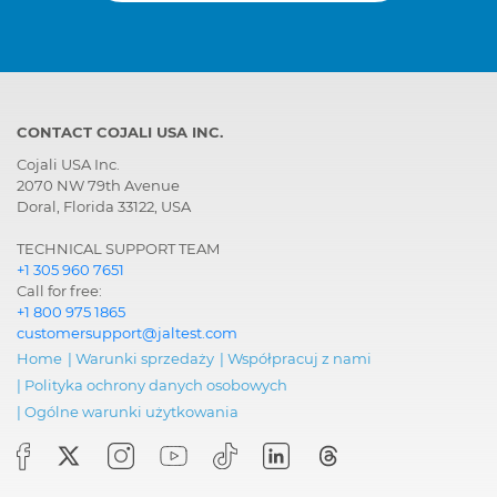
CONTACT COJALI USA INC.
Cojali USA Inc.
2070 NW 79th Avenue
Doral, Florida 33122, USA
TECHNICAL SUPPORT TEAM
+1 305 960 7651
Call for free:
+1 800 975 1865
customersupport@jaltest.com
Home
|
Warunki sprzedaży
|
Współpracuj z nami
|
Polityka ochrony danych osobowych
|
Ogólne warunki użytkowania