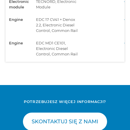
Electronic
TECNORD, Electronic
module
Module
Engine
EDC 17 CV41 + Denox
2.2, Electronic Diesel
Control, Common Rail
Engine
EDC MD1 CE101,
Electronic Diesel
Control, Common Rail
Engine
EMR4 - EDC 17 CV52,
Electronic Diesel
Control, Common Rail
Engine
EMR4 - EDC 17 CV56,
Electronic Diesel
Control, Common Rail
POTRZEBUJESZ WIĘCEJ INFORMACJI?
Gearbox
UCTI-CVT, Transmission
SKONTAKTUJ SIĘ Z NAMI