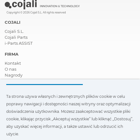
Copyright © 2026 Cojali S.L. All rights reserved
COJALI
Cojali S.L.
Cojali Parts
i-Parts ASSIST
FIRMA
Kontakt
O nas
Nagrody
Certyfikaty
Społeczna Odpowiedzialność Biznesu
Zostań dystrybutorem
Ta strona używa własnych i zewnętrznych plików cookie w celu
Aktualności
poprawy nawigacji i dostępności naszej witryny oraz optymalizacji
Film
FAQ - Najczęściej zadawane pytania
doświadczenia użytkownika. Możesz zaakceptować wszystkie pliki
cookie, klikając przycisk „Akceptuj wszystkie” lub kliknąć „Dostosuj”,
Ta strona wykorzystuje nasze własne i zewnętrzne pliki cookie,
aby uzyskać więcej informacji, a także ustawić lub odrzucić ich
aby poprawić nawigację i dostępność naszej witryny oraz
zoptymalizować wygodę użytkownika. Możesz kliknąć
użycie.
„Ustawienia”
, aby uzyskać więcej informacji na ich temat oraz