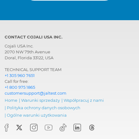
CONTACT COJALI USA INC.
Cojali USA Inc.
2070 NW 79th Avenue
Doral, Florida 33122, USA
TECHNICAL SUPPORT TEAM
+1 305 960 7651
Call for free:
+1 800 975 1865
customersupport@jaltest.com
Home
|
Warunki sprzedaży
|
Współpracuj z nami
|
Polityka ochrony danych osobowych
|
Ogólne warunki użytkowania