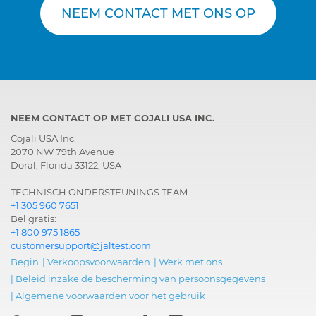
NEEM CONTACT MET ONS OP
NEEM CONTACT OP MET COJALI USA INC.
Cojali USA Inc.
2070 NW 79th Avenue
Doral, Florida 33122, USA
TECHNISCH ONDERSTEUNINGS TEAM
+1 305 960 7651
Bel gratis:
+1 800 975 1865
customersupport@jaltest.com
Begin
|
Verkoopsvoorwaarden
|
Werk met ons
|
Beleid inzake de bescherming van persoonsgegevens
|
Algemene voorwaarden voor het gebruik