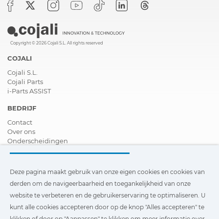
Copyright © 2026 Cojali S.L. All rights reserved
COJALI
Cojali S.L.
Cojali Parts
i-Parts ASSIST
BEDRIJF
Contact
Over ons
Onderscheidingen
Certificeringen
Maatschappelijk Verantwoord Ondernemen
Verdeler worden
Deze pagina maakt gebruik van onze eigen cookies en cookies van
Nieuws
derden om de navigeerbaarheid en toegankelijkheid van onze
Video´s
website te verbeteren en de gebruikerservaring te optimaliseren. U
FAQ - V&A
kunt alle cookies accepteren door op de knop "Alles accepteren" te
Deze pagina maakt gebruik van onze eigen cookies en cookies
klikken of door op "Aanpassen" te klikken om meer informatie over