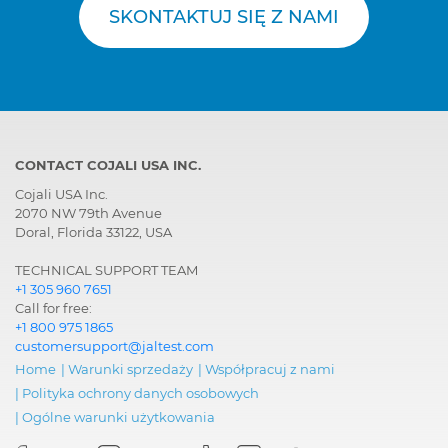
SKONTAKTUJ SIĘ Z NAMI
CONTACT COJALI USA INC.
Cojali USA Inc.
2070 NW 79th Avenue
Doral, Florida 33122, USA
TECHNICAL SUPPORT TEAM
+1 305 960 7651
Call for free:
+1 800 975 1865
customersupport@jaltest.com
Home
|
Warunki sprzedaży
|
Współpracuj z nami
|
Polityka ochrony danych osobowych
|
Ogólne warunki użytkowania