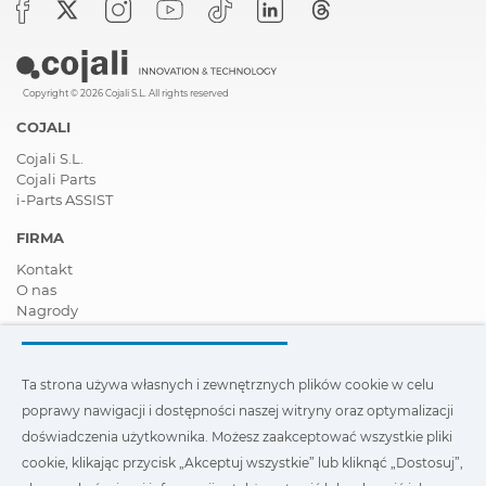
Copyright © 2026 Cojali S.L. All rights reserved
COJALI
Cojali S.L.
Cojali Parts
i-Parts ASSIST
FIRMA
Kontakt
O nas
Nagrody
Certyfikaty
Społeczna Odpowiedzialność Biznesu
Zostań dystrybutorem
Ta strona używa własnych i zewnętrznych plików cookie w celu
Aktualności
poprawy nawigacji i dostępności naszej witryny oraz optymalizacji
Film
FAQ - Najczęściej zadawane pytania
doświadczenia użytkownika. Możesz zaakceptować wszystkie pliki
cookie, klikając przycisk „Akceptuj wszystkie” lub kliknąć „Dostosuj”,
Ta strona wykorzystuje nasze własne i zewnętrzne pliki cookie,