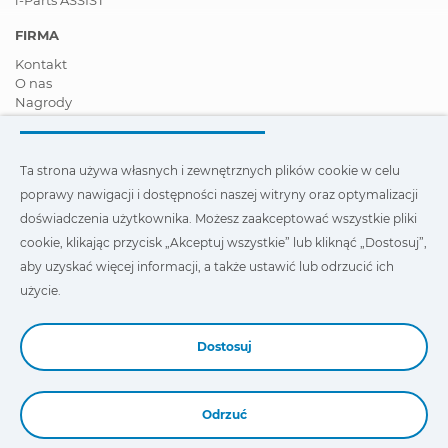
FIRMA
Kontakt
O nas
Nagrody
Certyfikaty
Społeczna Odpowiedzialność Biznesu
Zostań dystrybutorem
Ta strona używa własnych i zewnętrznych plików cookie w celu
Aktualności
poprawy nawigacji i dostępności naszej witryny oraz optymalizacji
Film
FAQ - Najczęściej zadawane pytania
doświadczenia użytkownika. Możesz zaakceptować wszystkie pliki
cookie, klikając przycisk „Akceptuj wszystkie” lub kliknąć „Dostosuj”,
Ta strona wykorzystuje nasze własne i zewnętrzne pliki cookie,
aby uzyskać więcej informacji, a także ustawić lub odrzucić ich
aby poprawić nawigację i dostępność naszej witryny oraz
zoptymalizować wygodę użytkownika. Możesz kliknąć
użycie.
„Ustawienia”
, aby uzyskać więcej informacji na ich temat oraz
ustawić lub odmówić ich użycia.
Dostosuj
Odrzuć
Book a Demo