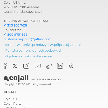
Cojali USA Inc.
2070 NW 79th Avenue
Doral, Florida 33122, USA
TECHNICAL SUPPORT TEAM
+1 305 960 7651
Call for free:
+1 800 975 1865
customersupport@jaltest.com
Home
|
Warunki sprzedaży
|
Współpracuj z nami
|
Polityka ochrony danych osobowych
|
Ogólne warunki użytkowania
Copyright © 2026 Cojali S.L. All rights reserved
COJALI
Cojali S.L.
Cojali Parts
i-Parts ASSIST