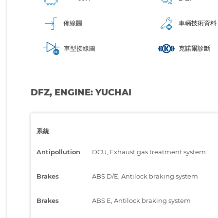
佈線圖
車輛技術資料
車型接線圖
克諾爾診斷
DFZ, ENGINE: YUCHAI
系統
Antipollution
DCU, Exhaust gas treatment system
Brakes
ABS D/E, Antilock braking system
Brakes
ABS E, Antilock braking system