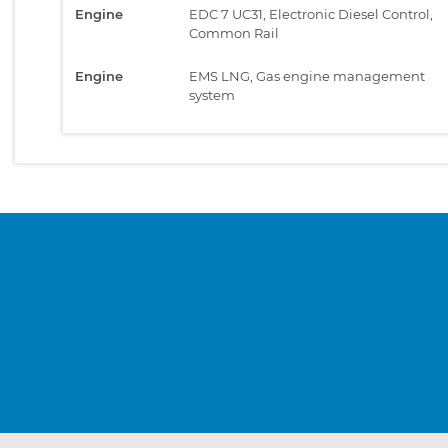
Engine
EDC 7 UC31, Electronic Diesel Control,
Common Rail
Engine
EMS LNG, Gas engine management
system