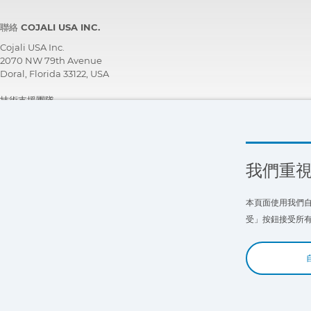
聯絡 COJALI USA INC.
Cojali USA Inc.
2070 NW 79th Avenue
Doral, Florida 33122, USA
技術支援團隊
+1 305 960 7651
免付費電話:
+1 800 975 1865
customersupport@jaltest.com
我們重
首頁
|
銷售條件
|
與我們合作
|
個人資料保護。隱私權政策。
|
一般使用條件
本頁面使用我們自
受」按鈕接受所有 
Copyright © 2026 Cojali S.L. All rights reserved