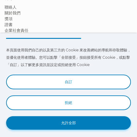
聯絡人
關於我們
獎項
證書
企業社會責任
成為經銷商
新聞
影片
本頁面使用我們自己的以及第三方的 Cookie 來改善網站的導航和存取體驗，
FAQ - 常見問題
並優化使用者體驗。您可以點擊「全部接受」按鈕接受所有 Cookie，或點擊
本頁面使用我們自己的以及第三方的 Cookie 來改善我們網站的導航和存
「自訂」以了解更多資訊並設定或拒絕使用 Cookie
取體驗，並優化使用者體驗。您可以點擊
「設定」
以了解更多信息，並設
定或拒絕使用 Cookie。
自訂
拒絕
Book a Demo
允許全部