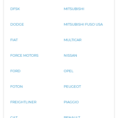
DFSK
MITSUBISHI
DODGE
MITSUBISHI FUSO USA
FIAT
MULTICAR
FORCE MOTORS
NISSAN
FORD
OPEL
FOTON
PEUGEOT
FREIGHTLINER
PIAGGIO
GAZ
RENAULT