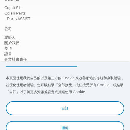
Cojali S.L.
Cojali Parts
i-Parts ASSIST
公司
聯絡人
關於我們
獎項
證書
企業社會責任
成為經銷商
新聞
影片
本頁面使用我們自己的以及第三方的 Cookie 來改善網站的導航和存取體驗，
FAQ - 常見問題
並優化使用者體驗。您可以點擊「全部接受」按鈕接受所有 Cookie，或點擊
本頁面使用我們自己的以及第三方的 Cookie 來改善我們網站的導航和存
「自訂」以了解更多資訊並設定或拒絕使用 Cookie
取體驗，並優化使用者體驗。您可以點擊
「設定」
以了解更多信息，並設
定或拒絕使用 Cookie。
自訂
拒絕