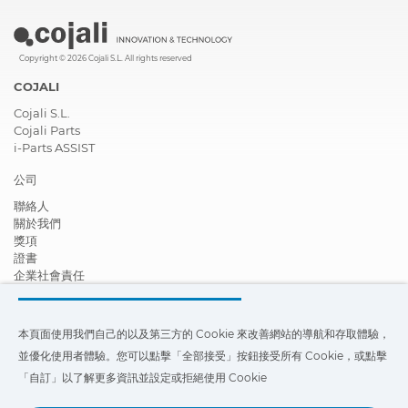
Copyright © 2026 Cojali S.L. All rights reserved
COJALI
Cojali S.L.
Cojali Parts
i-Parts ASSIST
公司
聯絡人
關於我們
獎項
證書
企業社會責任
成為經銷商
新聞
影片
本頁面使用我們自己的以及第三方的 Cookie 來改善網站的導航和存取體驗，
FAQ - 常見問題
並優化使用者體驗。您可以點擊「全部接受」按鈕接受所有 Cookie，或點擊
本頁面使用我們自己的以及第三方的 Cookie 來改善我們網站的導航和存
「自訂」以了解更多資訊並設定或拒絕使用 Cookie
取體驗，並優化使用者體驗。您可以點擊
「設定」
以了解更多信息，並設