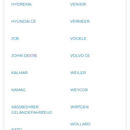
HYDREMA
VENIERI
HYUNDAI CE
VERMEER
JCB
VÖGELE
JOHN DEERE
VOLVO CE
KALMAR
WEILER
KAMAG
WEYCOR
KÄSSBOHRER
WIRTGEN
GELÄNDEFAHRZEUG
WOLLARD
KATO