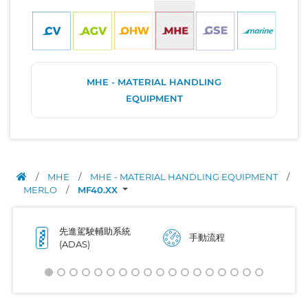
MHE - MATERIAL HANDLING
EQUIPMENT
/
MHE
/
MHE - MATERIAL HANDLING EQUIPMENT
/
MERLO
/
MF40.XX
先進駕駛輔助系統
手動流程
(ADAS)