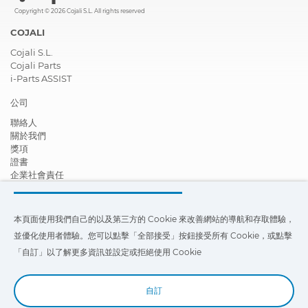
Copyright © 2026 Cojali S.L. All rights reserved
COJALI
Cojali S.L.
Cojali Parts
i-Parts ASSIST
公司
聯絡人
關於我們
獎項
證書
企業社會責任
成為經銷商
新聞
影片
本頁面使用我們自己的以及第三方的 Cookie 來改善網站的導航和存取體驗，
FAQ - 常見問題
並優化使用者體驗。您可以點擊「全部接受」按鈕接受所有 Cookie，或點擊
本頁面使用我們自己的以及第三方的 Cookie 來改善我們網站的導航和存
「自訂」以了解更多資訊並設定或拒絕使用 Cookie
取體驗，並優化使用者體驗。您可以點擊
「設定」
以了解更多信息，並設
定或拒絕使用 Cookie。
自訂