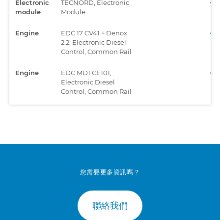
Electronic
TECNORD, Electronic
module
Module
Engine
EDC 17 CV41 + Denox
2.2, Electronic Diesel
Control, Common Rail
Engine
EDC MD1 CE101,
Electronic Diesel
Control, Common Rail
Engine
EMR4 - EDC 17 CV52,
Electronic Diesel
Control, Common Rail
Engine
EMR4 - EDC 17 CV54,
Electronic Diesel
Control, Common Rail
您需要更多資訊嗎？
Engine
EMR4 - EDC 17 CV56,
Electronic Diesel
聯絡我們
Control, Common Rail