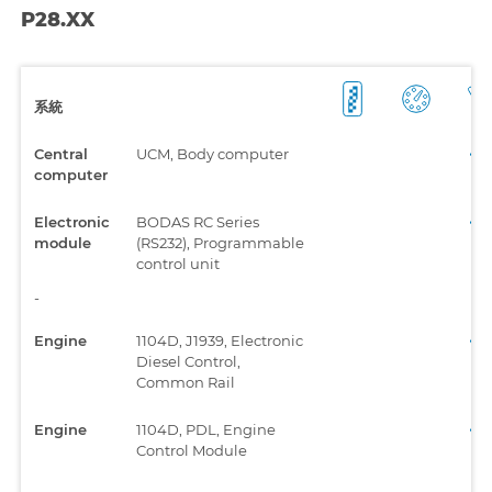
P28.XX
系統
Central
UCM, Body computer
computer
Electronic
BODAS RC Series
module
(RS232), Programmable
control unit
-
Engine
1104D, J1939, Electronic
Diesel Control,
Common Rail
Engine
1104D, PDL, Engine
Control Module