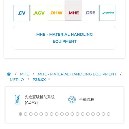
MHE - MATERIAL HANDLING
EQUIPMENT
/
MHE
/
MHE - MATERIAL HANDLING EQUIPMENT
/
MERLO
/
P28.XX
先進駕駛輔助系統
手動流程
(ADAS)