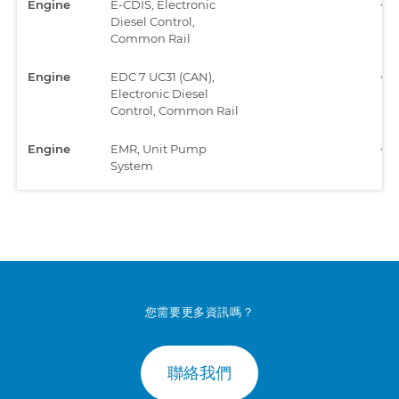
Engine
E-CDIS, Electronic
Diesel Control,
Common Rail
Engine
EDC 7 UC31 (CAN),
Electronic Diesel
Control, Common Rail
Engine
EMR, Unit Pump
System
Engine
EMR2 - EDC, Engine
Control Module
您需要更多資訊嗎？
聯絡我們