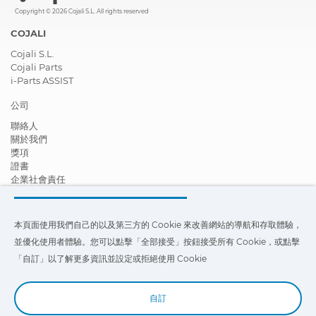
Copyright © 2026 Cojali S.L. All rights reserved
COJALI
Cojali S.L.
Cojali Parts
i-Parts ASSIST
公司
聯絡人
關於我們
獎項
證書
企業社會責任
成為經銷商
新聞
影片
本頁面使用我們自己的以及第三方的 Cookie 來改善網站的導航和存取體驗，
FAQ - 常見問題
並優化使用者體驗。您可以點擊「全部接受」按鈕接受所有 Cookie，或點擊
本頁面使用我們自己的以及第三方的 Cookie 來改善我們網站的導航和存
「自訂」以了解更多資訊並設定或拒絕使用 Cookie
取體驗，並優化使用者體驗。您可以點擊
「設定」
以了解更多信息，並設
定或拒絕使用 Cookie。
自訂