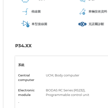
佈線圖
車輛技術資料
車型接線圖
克諾爾診斷
P34.XX
系統
Central
UCM, Body computer
computer
Electronic
BODAS RC Series (RS232),
module
Programmable control unit
-