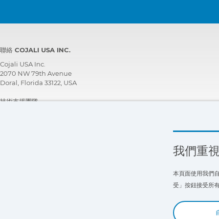
聯絡 COJALI USA INC.
Cojali USA Inc.
2070 NW 79th Avenue
Doral, Florida 33122, USA
技術支援團隊
+1 305 960 7651
免付費電話:
+1 800 975 1865
customersupport@jaltest.com
我們重
首頁
|
銷售條件
|
與我們合作
|
個人資料保護。隱私權政策。
|
一般使用條件
本頁面使用我們自
受」按鈕接受所有 
Copyright © 2026 Cojali S.L. All rights reserved