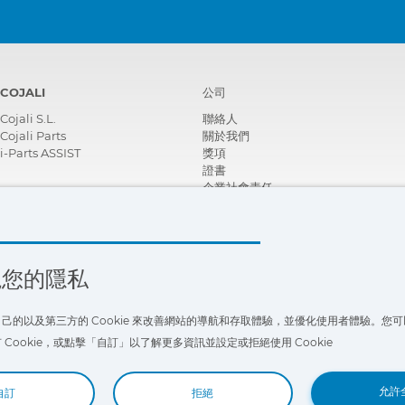
COJALI
公司
Cojali S.L.
聯絡人
Cojali Parts
關於我們
i-Parts ASSIST
獎項
證書
企業社會責任
成為經銷商
新聞
影片
FAQ - 常見問題
視您的隱私
己的以及第三方的 Cookie 來改善網站的導航和存取體驗，並優化使用者體驗。您
Cookie，或點擊「自訂」以了解更多資訊並設定或拒絕使用 Cookie
允許
自訂
拒絕