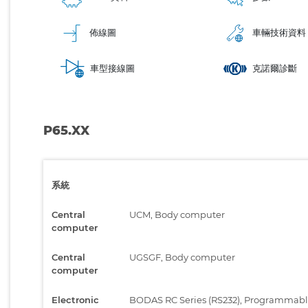
佈線圖
車輛技術資料
車型接線圖
克諾爾診斷
P65.XX
系統
Central
UCM, Body computer
computer
Central
UGSGF, Body computer
computer
Electronic
BODAS RC Series (RS232), Programmab