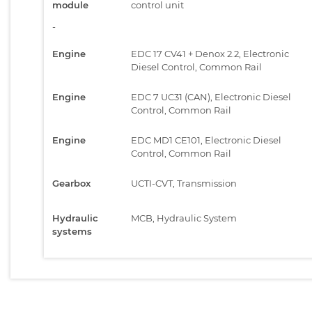
module
control unit
-
Engine
EDC 17 CV41 + Denox 2.2, Electronic
Diesel Control, Common Rail
Engine
EDC 7 UC31 (CAN), Electronic Diesel
Control, Common Rail
Engine
EDC MD1 CE101, Electronic Diesel
Control, Common Rail
Gearbox
UCTI-CVT, Transmission
Hydraulic
MCB, Hydraulic System
systems