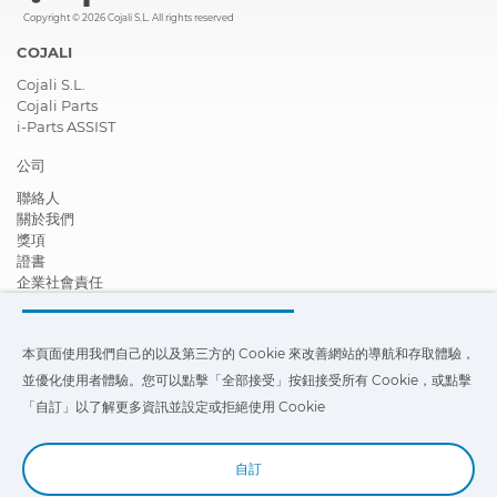
Copyright © 2026 Cojali S.L. All rights reserved
COJALI
Cojali S.L.
Cojali Parts
i-Parts ASSIST
公司
聯絡人
關於我們
獎項
證書
企業社會責任
成為經銷商
新聞
影片
本頁面使用我們自己的以及第三方的 Cookie 來改善網站的導航和存取體驗，
FAQ - 常見問題
並優化使用者體驗。您可以點擊「全部接受」按鈕接受所有 Cookie，或點擊
本頁面使用我們自己的以及第三方的 Cookie 來改善我們網站的導航和存
「自訂」以了解更多資訊並設定或拒絕使用 Cookie
取體驗，並優化使用者體驗。您可以點擊
「設定」
以了解更多信息，並設
定或拒絕使用 Cookie。
自訂