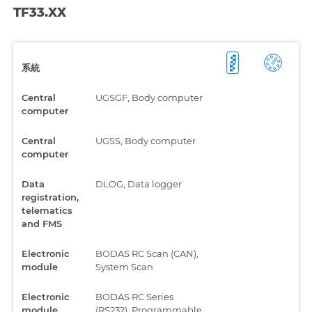
TF33.XX
系統
Central
UGSGF, Body computer
computer
Central
UGSS, Body computer
computer
Data
DLOG, Data logger
registration,
telematics
and FMS
Electronic
BODAS RC Scan (CAN),
module
System Scan
Electronic
BODAS RC Series
module
(RS232), Programmable