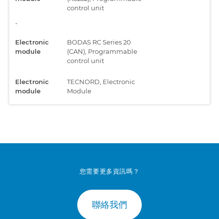
control unit
-
Electronic
BODAS RC Series 20
module
(CAN), Programmable
control unit
Electronic
TECNORD, Electronic
module
Module
Engine
ECM Kohler (Stage V),
Electronic Diesel
Control, Common Rail
Engine
ECM Kohler, Electronic
Diesel Control,
Common Rail
您需要更多資訊嗎？
Engine
EMR4 - EDC 17 CV52,
Electronic Diesel
聯絡我們
Control, Common Rail