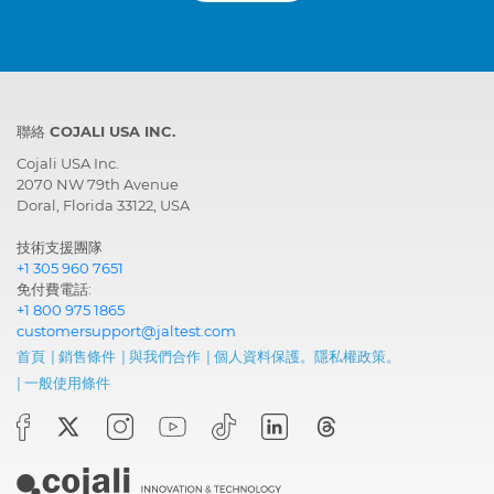
Engine
EMR4 - EDC 17 CV54,
Electronic Diesel
Control, Common Rail
Engine
EMR5 - EDC MD1,
聯絡 COJALI USA INC.
Electronic Diesel
Control, Common Rail
Cojali USA Inc.
2070 NW 79th Avenue
Doral, Florida 33122, USA
Gearbox
UCTI-CVT, Transmission
技術支援團隊
Hydraulic
MCB, Hydraulic System
+1 305 960 7651
systems
免付費電話:
+1 800 975 1865
customersupport@jaltest.com
首頁
|
銷售條件
|
與我們合作
|
個人資料保護。隱私權政策。
|
一般使用條件