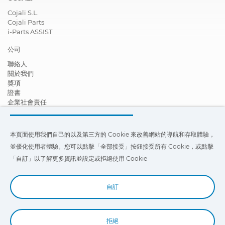
Cojali S.L.
Cojali Parts
i-Parts ASSIST
公司
聯絡人
關於我們
獎項
證書
企業社會責任
成為經銷商
新聞
影片
本頁面使用我們自己的以及第三方的 Cookie 來改善網站的導航和存取體驗，
FAQ - 常見問題
並優化使用者體驗。您可以點擊「全部接受」按鈕接受所有 Cookie，或點擊
本頁面使用我們自己的以及第三方的 Cookie 來改善我們網站的導航和存
「自訂」以了解更多資訊並設定或拒絕使用 Cookie
取體驗，並優化使用者體驗。您可以點擊
「設定」
以了解更多信息，並設
定或拒絕使用 Cookie。
自訂
拒絕