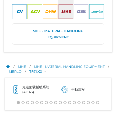
MHE - MATERIAL HANDLING
EQUIPMENT
/
MHE
/
MHE - MATERIAL HANDLING EQUIPMENT
/
MERLO
/
TF41.XX
先進駕駛輔助系統
手動流程
(ADAS)