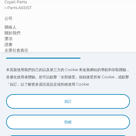
Cojali Parts
i-Parts ASSIST
公司
聯絡人
關於我們
獎項
證書
企業社會責任
成為經銷商
新聞
影片
本頁面使用我們自己的以及第三方的 Cookie 來改善網站的導航和存取體驗，
FAQ - 常見問題
並優化使用者體驗。您可以點擊「全部接受」按鈕接受所有 Cookie，或點擊
本頁面使用我們自己的以及第三方的 Cookie 來改善我們網站的導航和存
「自訂」以了解更多資訊並設定或拒絕使用 Cookie
取體驗，並優化使用者體驗。您可以點擊
「設定」
以了解更多信息，並設
定或拒絕使用 Cookie。
自訂
拒絕
Book a Demo