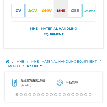
MHE - MATERIAL HANDLING
EQUIPMENT
/
MHE
/
MHE - MATERIAL HANDLING EQUIPMENT
/
MERLO
/
R33.XX
先進駕駛輔助系統
手動流程
(ADAS)