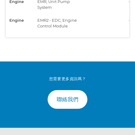
Engine
EMR, Unit Pump
System
Engine
EMR2 - EDC, Engine
Control Module
您需要更多資訊嗎？
聯絡我們