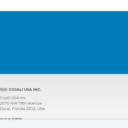
聯絡 COJALI USA INC.
Cojali USA Inc.
2070 NW 79th Avenue
Doral, Florida 33122, USA
技術支援團隊
+1 305 960 7651