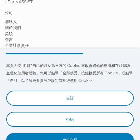
i-Parts ASSIST
公司
聯絡人
關於我們
獎項
證書
企業社會責任
成為經銷商
新聞
影片
本頁面使用我們自己的以及第三方的 Cookie 來改善網站的導航和存取體驗，
FAQ - 常見問題
並優化使用者體驗。您可以點擊「全部接受」按鈕接受所有 Cookie，或點擊
本頁面使用我們自己的以及第三方的 Cookie 來改善我們網站的導航和存
「自訂」以了解更多資訊並設定或拒絕使用 Cookie
取體驗，並優化使用者體驗。您可以點擊
「設定」
以了解更多信息，並設
定或拒絕使用 Cookie。
自訂
拒絕
Book a Demo
允許全部