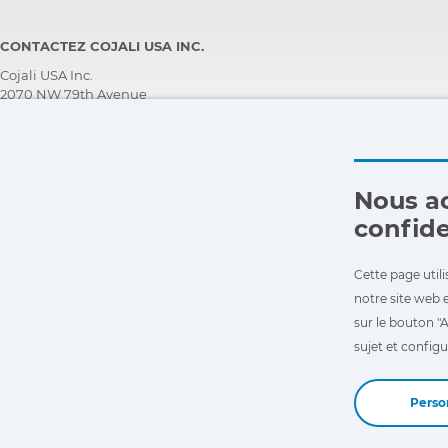
CONTACTEZ COJALI USA INC.
Cojali USA Inc.
2070 NW 79th Avenue
Doral, Florida 33122, USA
ASSISTANCE TECHNIQUE CLIENT
+1 305 960 7651
Appelez gratuitement:
Nous ac
+1 800 975 1865
confide
customersupport@jaltest.com
Accueil
|
Conditions de Vente
|
Travaillez avec Nous
|
Politique de protection des données personnelles
Cette page utili
|
Conditions générales d'utilisation
notre site web e
sur le bouton "A
sujet et configur
Perso
Copyright © 2026 Cojali S.L. All rights reserved