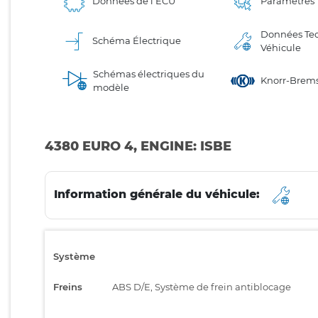
Données de l'ECU
Paramètres
Données Te
Schéma Électrique
Véhicule
Schémas électriques du
Knorr-Brems
modèle
4380 EURO 4, ENGINE: ISBE
Information générale du véhicule:
Système
Freins
ABS D/E, Système de frein antiblocage