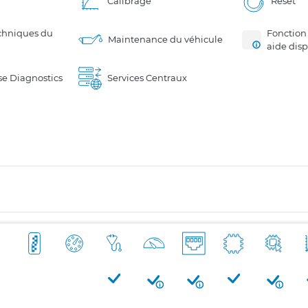
Calibrage
Reset
chniques du
Fonction
Maintenance du véhicule
aide dis
e Diagnostics
Services Centraux