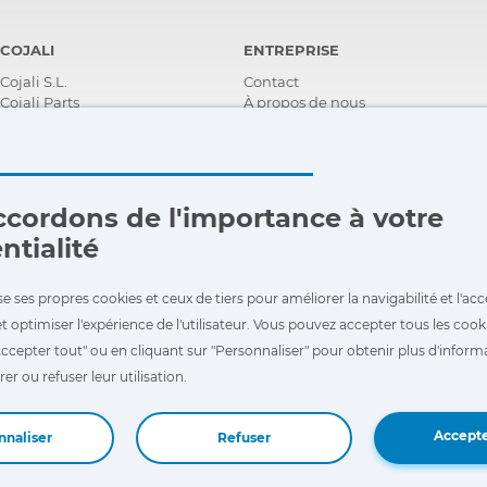
COJALI
ENTREPRISE
Cojali S.L.
Contact
Cojali Parts
À propos de nous
i-Parts ASSIST
Récompenses
Certifications
Responsabilité Sociale
D'entreprise
Devenir distributeur
cordons de l'importance à votre
Nouveautés
ntialité
Vidéos
FAQ - Foire Aux Questions
se ses propres cookies et ceux de tiers pour améliorer la navigabilité et l'acce
t optimiser l'expérience de l'utilisateur. Vous pouvez accepter tous les cook
ccepter tout" ou en cliquant sur "Personnaliser" pour obtenir plus d'informa
er ou refuser leur utilisation.
Accepte
nnaliser
Refuser