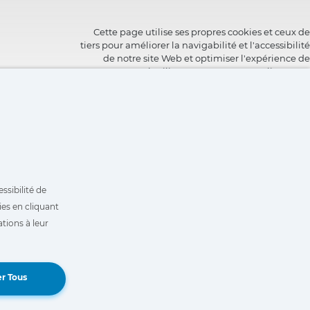
Cette page utilise ses propres cookies et ceux de
tiers pour améliorer la navigabilité et l'accessibilité
de notre site Web et optimiser l'expérience de
l'utilisateur. Vous pouvez cliquer sur
"Configuration"
pour obtenir plus d'informations à
leur sujet et configurer ou refuser leur utilisation.
ssibilité de
ies en cliquant
tions à leur
Book a Demo
r Tous