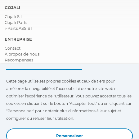
COJALI
Cojali S.L.
Cojali Parts
i-Parts ASSIST
ENTREPRISE
Contact
À propos de nous
Récompenses
Certifications
Responsabilité Sociale D'entreprise
Devenir distributeur
Cette page utilise ses propres cookies et ceux de tiers pour
Nouveautés
améliorer la navigabilité et l'accessibilité de notre site web et
Vidéos
FAQ - Foire Aux Questions
optimiser l'expérience de l'utilisateur. Vous pouvez accepter tous les
cookies en cliquant sur le bouton "Accepter tout" ou en cliquant sur
Cette page utilise ses propres cookies et ceux de tiers pour
"Personnaliser" pour obtenir plus d'informations à leur sujet et
améliorer la navigabilité et l'accessibilité de notre site Web et
optimiser l'expérience de l'utilisateur. Vous pouvez cliquer sur
configurer ou refuser leur utilisation.
"Configuration"
pour obtenir plus d'informations à leur sujet et
configurer ou refuser leur utilisation.
Personnaliser