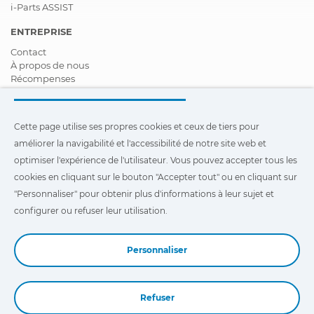
i-Parts ASSIST
ENTREPRISE
Contact
À propos de nous
Récompenses
Certifications
Responsabilité Sociale D'entreprise
Devenir distributeur
Cette page utilise ses propres cookies et ceux de tiers pour
Nouveautés
améliorer la navigabilité et l'accessibilité de notre site web et
Vidéos
FAQ - Foire Aux Questions
optimiser l'expérience de l'utilisateur. Vous pouvez accepter tous les
cookies en cliquant sur le bouton "Accepter tout" ou en cliquant sur
Cette page utilise ses propres cookies et ceux de tiers pour
"Personnaliser" pour obtenir plus d'informations à leur sujet et
améliorer la navigabilité et l'accessibilité de notre site Web et
optimiser l'expérience de l'utilisateur. Vous pouvez cliquer sur
configurer ou refuser leur utilisation.
"Configuration"
pour obtenir plus d'informations à leur sujet et
configurer ou refuser leur utilisation.
Personnaliser
Refuser
Book a Demo