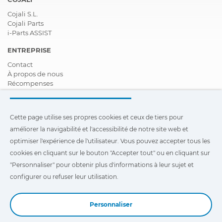
Cojali S.L.
Cojali Parts
i-Parts ASSIST
ENTREPRISE
Contact
À propos de nous
Récompenses
Certifications
Responsabilité Sociale D'entreprise
Devenir distributeur
Cette page utilise ses propres cookies et ceux de tiers pour
Nouveautés
améliorer la navigabilité et l'accessibilité de notre site web et
Vidéos
FAQ - Foire Aux Questions
optimiser l'expérience de l'utilisateur. Vous pouvez accepter tous les
cookies en cliquant sur le bouton "Accepter tout" ou en cliquant sur
Cette page utilise ses propres cookies et ceux de tiers pour
"Personnaliser" pour obtenir plus d'informations à leur sujet et
améliorer la navigabilité et l'accessibilité de notre site Web et
optimiser l'expérience de l'utilisateur. Vous pouvez cliquer sur
configurer ou refuser leur utilisation.
"Configuration"
pour obtenir plus d'informations à leur sujet et
configurer ou refuser leur utilisation.
Personnaliser