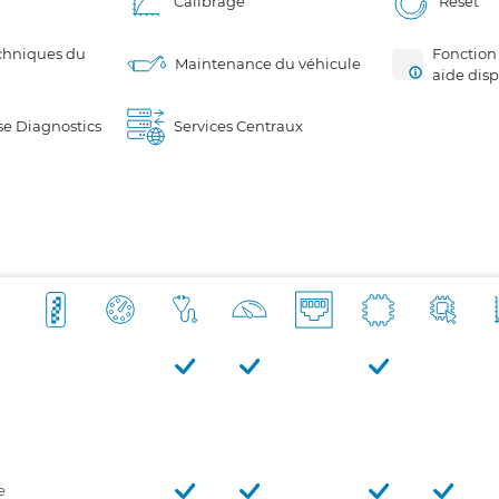
Calibrage
Reset
chniques du
Fonction
Maintenance du véhicule
aide dis
e Diagnostics
Services Centraux
e