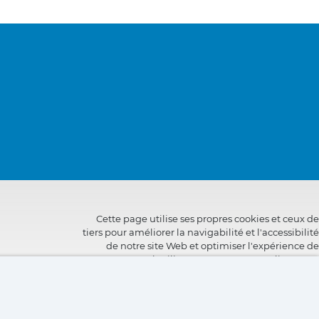
Cette page utilise ses propres cookies et ceux de
tiers pour améliorer la navigabilité et l'accessibilité
de notre site Web et optimiser l'expérience de
l'utilisateur. Vous pouvez cliquer sur
"Configuration"
pour obtenir plus d'informations à
leur sujet et configurer ou refuser leur utilisation.