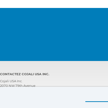
électronique diesel, rampe
d'injection
Moteur
EMR5 - EDC MD1, Contrôle
électronique diesel, rampe
d'injection
Ordinateur central
UCM, Ordinateur central
Ordinateur central
UGSS, Ordinateur central
Registre de
DLOG, Registre de données
données,
télématique et
CONTACTEZ COJALI USA INC.
FMS
Cojali USA Inc.
2070 NW 79th Avenue
Systèmes
MCB, Système hydraulique
Doral, Florida 33122, USA
hydrauliques
ASSISTANCE TECHNIQUE CLIENT
+1 305 960 7651