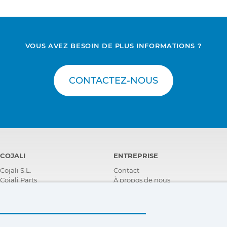
VOUS AVEZ BESOIN DE PLUS INFORMATIONS ?
CONTACTEZ-NOUS
COJALI
ENTREPRISE
Cojali S.L.
Contact
Cojali Parts
À propos de nous
i-Parts ASSIST
Récompenses
Certifications
Responsabilité Sociale
D'entreprise