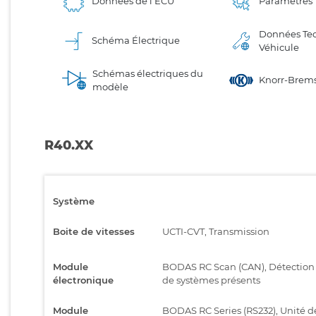
Données de l'ECU
Paramètres
Données Te
Schéma Électrique
Véhicule
Schémas électriques du
Knorr-Brems
modèle
R40.XX
Système
Boite de vitesses
UCTI-CVT, Transmission
Module
BODAS RC Scan (CAN), Détection
électronique
de systèmes présents
Module
BODAS RC Series (RS232), Unité d