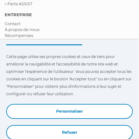
i-Parts ASSIST
ENTREPRISE
Contact
À propos de nous
Récompenses
Certifications
Responsabilité Sociale D'entreprise
Devenir distributeur
Cette page utilise ses propres cookies et ceux de tiers pour
Nouveautés
améliorer la navigabilité et l'accessibilité de notre site web et
Vidéos
FAQ - Foire Aux Questions
optimiser l'expérience de l'utilisateur. Vous pouvez accepter tous les
cookies en cliquant sur le bouton "Accepter tout" ou en cliquant sur
Cette page utilise ses propres cookies et ceux de tiers pour
"Personnaliser" pour obtenir plus d'informations à leur sujet et
améliorer la navigabilité et l'accessibilité de notre site Web et
optimiser l'expérience de l'utilisateur. Vous pouvez cliquer sur
configurer ou refuser leur utilisation.
"Configuration"
pour obtenir plus d'informations à leur sujet et
configurer ou refuser leur utilisation.
Personnaliser
Refuser
Book a Demo