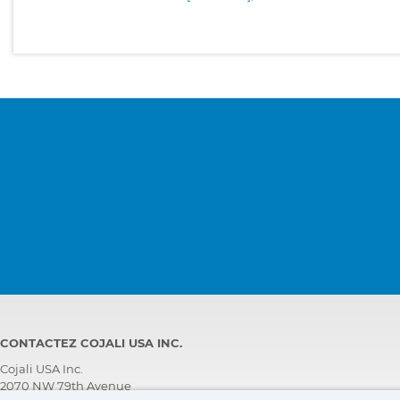
CONTACTEZ COJALI USA INC.
Cojali USA Inc.
2070 NW 79th Avenue