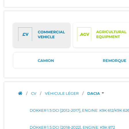
CAMION
REMORQUE
/
CV
/
VÉHICULE LÉGER
/
DACIA
DOKKER 1.5 DCI [2012-2017], ENGINE: K9K 612/K9K 62
DOKKER 1.5 DCI [2018-2022], ENGINE: K9K 872