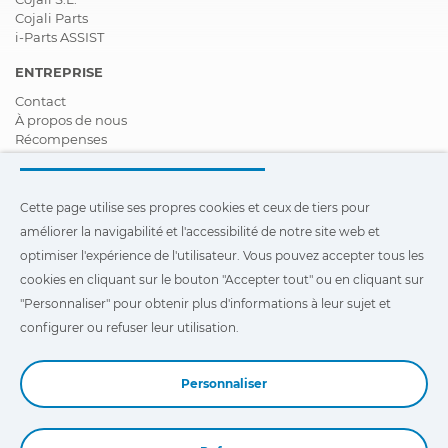
Cojali Parts
i-Parts ASSIST
ENTREPRISE
Contact
À propos de nous
Récompenses
Certifications
Responsabilité Sociale D'entreprise
Devenir distributeur
Cette page utilise ses propres cookies et ceux de tiers pour
Nouveautés
améliorer la navigabilité et l'accessibilité de notre site web et
Vidéos
FAQ - Foire Aux Questions
optimiser l'expérience de l'utilisateur. Vous pouvez accepter tous les
cookies en cliquant sur le bouton "Accepter tout" ou en cliquant sur
Cette page utilise ses propres cookies et ceux de tiers pour
"Personnaliser" pour obtenir plus d'informations à leur sujet et
améliorer la navigabilité et l'accessibilité de notre site Web et
optimiser l'expérience de l'utilisateur. Vous pouvez cliquer sur
configurer ou refuser leur utilisation.
"Configuration"
pour obtenir plus d'informations à leur sujet et
configurer ou refuser leur utilisation.
Personnaliser