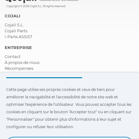
Copyright © 2026 Cojali S.L. All rights reserved
COJALI
Cojali S.L.
Cojali Parts
i-Parts ASSIST
ENTREPRISE
Contact
À propos de nous
Récompenses
Certifications
Responsabilité Sociale D'entreprise
Devenir distributeur
Cette page utilise ses propres cookies et ceux de tiers pour
Nouveautés
améliorer la navigabilité et l'accessibilité de notre site web et
Vidéos
FAQ - Foire Aux Questions
optimiser l'expérience de l'utilisateur. Vous pouvez accepter tous les
cookies en cliquant sur le bouton "Accepter tout" ou en cliquant sur
Cette page utilise ses propres cookies et ceux de tiers pour
"Personnaliser" pour obtenir plus d'informations à leur sujet et
améliorer la navigabilité et l'accessibilité de notre site Web et
optimiser l'expérience de l'utilisateur. Vous pouvez cliquer sur
configurer ou refuser leur utilisation.
"Configuration"
pour obtenir plus d'informations à leur sujet et
configurer ou refuser leur utilisation.