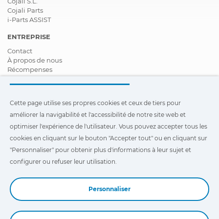
Cojali S.L.
Cojali Parts
i-Parts ASSIST
ENTREPRISE
Contact
À propos de nous
Récompenses
Certifications
Responsabilité Sociale D'entreprise
Devenir distributeur
Cette page utilise ses propres cookies et ceux de tiers pour
Nouveautés
améliorer la navigabilité et l'accessibilité de notre site web et
Vidéos
FAQ - Foire Aux Questions
optimiser l'expérience de l'utilisateur. Vous pouvez accepter tous les
cookies en cliquant sur le bouton "Accepter tout" ou en cliquant sur
Cette page utilise ses propres cookies et ceux de tiers pour
"Personnaliser" pour obtenir plus d'informations à leur sujet et
améliorer la navigabilité et l'accessibilité de notre site Web et
optimiser l'expérience de l'utilisateur. Vous pouvez cliquer sur
configurer ou refuser leur utilisation.
"Configuration"
pour obtenir plus d'informations à leur sujet et
configurer ou refuser leur utilisation.
Personnaliser