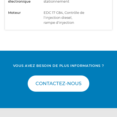
électronique
stationnement
Moteur
EDC 17 C84, Contrôle de
l'injection diesel,
rampe d'injection
Ordinateur
UCH, Ordinateur
central
central, habitacle
Ordinateur
UPC, Unité de contrôle
central
de la boîte à fusibles et
relais
VOUS AVEZ BESOIN DE PLUS INFORMATIONS ?
Sécurité
AB RC5, Système de
rétention de sécurité
CONTACTEZ-NOUS
Système audio
Audio 3.1, Système
audio