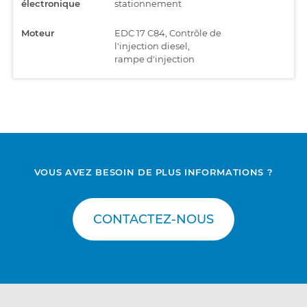
électronique
stationnement
Moteur
EDC 17 C84, Contrôle de
l'injection diesel,
rampe d'injection
Ordinateur
UCH, Ordinateur
central
central, habitacle
Ordinateur
UPC, Unité de contrôle
central
de la boîte à fusibles et
relais
VOUS AVEZ BESOIN DE PLUS INFORMATIONS ?
Sécurité
AB RC5, Système de
rétention de sécurité
CONTACTEZ-NOUS
Système audio
Audio 3.1, Système
audio