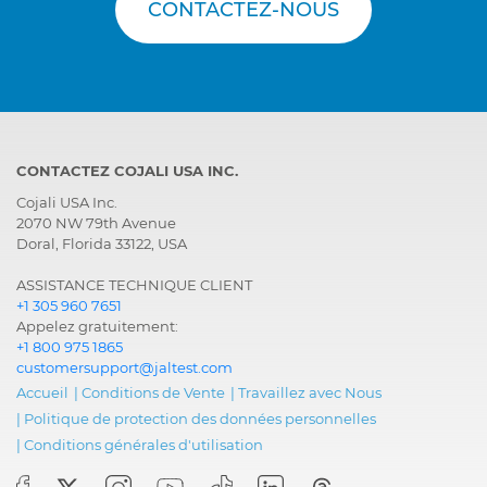
CONTACTEZ-NOUS
CONTACTEZ COJALI USA INC.
Cojali USA Inc.
2070 NW 79th Avenue
Doral, Florida 33122, USA
ASSISTANCE TECHNIQUE CLIENT
+1 305 960 7651
Appelez gratuitement:
+1 800 975 1865
customersupport@jaltest.com
Accueil
|
Conditions de Vente
|
Travaillez avec Nous
|
Politique de protection des données personnelles
|
Conditions générales d'utilisation