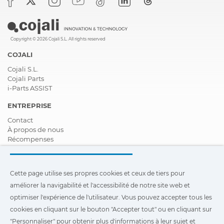
Copyright © 2026 Cojali S.L. All rights reserved
COJALI
Cojali S.L.
Cojali Parts
i-Parts ASSIST
ENTREPRISE
Contact
À propos de nous
Récompenses
Certifications
Responsabilité Sociale D'entreprise
Devenir distributeur
Cette page utilise ses propres cookies et ceux de tiers pour
Nouveautés
améliorer la navigabilité et l'accessibilité de notre site web et
Vidéos
FAQ - Foire Aux Questions
optimiser l'expérience de l'utilisateur. Vous pouvez accepter tous les
cookies en cliquant sur le bouton "Accepter tout" ou en cliquant sur
Cette page utilise ses propres cookies et ceux de tiers pour
"Personnaliser" pour obtenir plus d'informations à leur sujet et
améliorer la navigabilité et l'accessibilité de notre site Web et