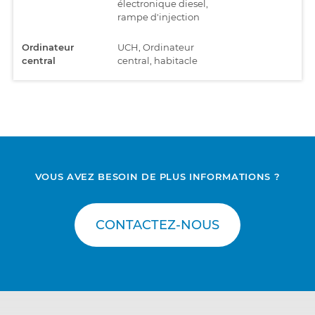
électronique diesel,
rampe d'injection
Ordinateur
UCH, Ordinateur
central
central, habitacle
Ordinateur
UPC, Unité de contrôle
central
de la boîte à fusibles et
relais
Sécurité
AB RC5, Système de
rétention de sécurité
VOUS AVEZ BESOIN DE PLUS INFORMATIONS ?
Système audio
Audio 3.1, Système
audio
CONTACTEZ-NOUS