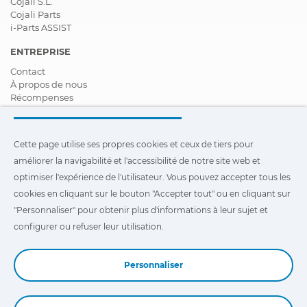
Cojali S.L.
Cojali Parts
i-Parts ASSIST
ENTREPRISE
Contact
À propos de nous
Récompenses
Certifications
Responsabilité Sociale D'entreprise
Devenir distributeur
Cette page utilise ses propres cookies et ceux de tiers pour
Nouveautés
améliorer la navigabilité et l'accessibilité de notre site web et
Vidéos
FAQ - Foire Aux Questions
optimiser l'expérience de l'utilisateur. Vous pouvez accepter tous les
cookies en cliquant sur le bouton "Accepter tout" ou en cliquant sur
Cette page utilise ses propres cookies et ceux de tiers pour
"Personnaliser" pour obtenir plus d'informations à leur sujet et
améliorer la navigabilité et l'accessibilité de notre site Web et
optimiser l'expérience de l'utilisateur. Vous pouvez cliquer sur
configurer ou refuser leur utilisation.
"Configuration"
pour obtenir plus d'informations à leur sujet et
configurer ou refuser leur utilisation.
Personnaliser