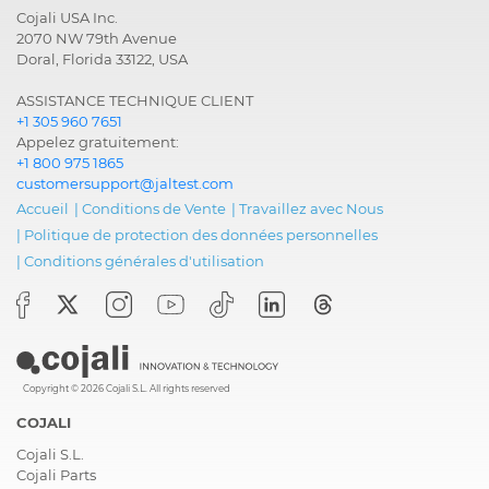
de freinage
Cojali USA Inc.
hydraulique
2070 NW 79th Avenue
antiblocage avec
Doral, Florida 33122, USA
contrôle de stabilité
ASSISTANCE TECHNIQUE CLIENT
Instrumentation
INS 9.6.1,
+1 305 960 7651
Instrumentation
Appelez gratuitement:
+1 800 975 1865
Module
EBM 2.0, Unité de
customersupport@jaltest.com
électronique
contrôle de
Accueil
|
Conditions de Vente
|
Travaillez avec Nous
l'alimentation de la
|
Politique de protection des données personnelles
batterie
|
Conditions générales d'utilisation
Moteur
CR/EDC 16 C36, Contrôle
électronique diesel,
rampe d'injection
Moteur
CR/EDC 16 CP33,
Copyright © 2026 Cojali S.L. All rights reserved
Contrôle électronique
diesel, rampe
COJALI
d'injection
Cojali S.L.
Cojali Parts
Moteur
CR/EDC 17 C11, Contrôle