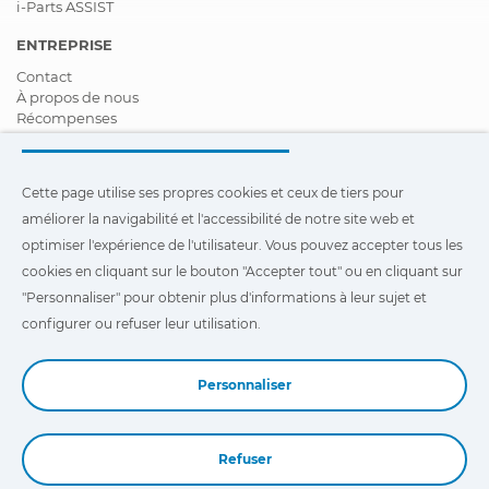
i-Parts ASSIST
électronique diesel,
rampe d'injection
ENTREPRISE
Contact
Moteur
CR/EDC 17 C42,
À propos de nous
Contrôle électronique
Récompenses
diesel, rampe
Certifications
d'injection
Responsabilité Sociale D'entreprise
Devenir distributeur
Moteur
CR/EDC Denso,
Cette page utilise ses propres cookies et ceux de tiers pour
Nouveautés
Contrôle électronique
améliorer la navigabilité et l'accessibilité de notre site web et
Vidéos
diesel, rampe
FAQ - Foire Aux Questions
optimiser l'expérience de l'utilisateur. Vous pouvez accepter tous les
d'injection
cookies en cliquant sur le bouton "Accepter tout" ou en cliquant sur
Cette page utilise ses propres cookies et ceux de tiers pour
"Personnaliser" pour obtenir plus d'informations à leur sujet et
améliorer la navigabilité et l'accessibilité de notre site Web et
Ordinateur
BC 2.3, Ordinateur
optimiser l'expérience de l'utilisateur. Vous pouvez cliquer sur
central
central
configurer ou refuser leur utilisation.
"Configuration"
pour obtenir plus d'informations à leur sujet et
configurer ou refuser leur utilisation.
Ordinateur
BC 3.0, Ordinateur
Personnaliser
central
central
Sécurité
Airbag 2.0, Système de
rétention de sécurité
Refuser
Book a Demo