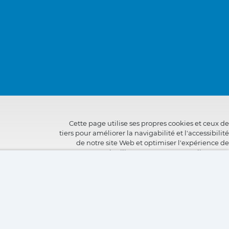
Cette page utilise ses propres cookies et ceux de
tiers pour améliorer la navigabilité et l'accessibilité
de notre site Web et optimiser l'expérience de
l'utilisateur. Vous pouvez cliquer sur
"Configuration"
pour obtenir plus d'informations à
leur sujet et configurer ou refuser leur utilisation.