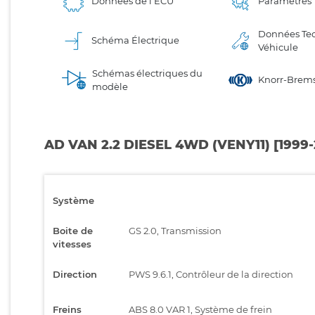
Données de l'ECU
Paramètres
Données Te
Schéma Électrique
Véhicule
Schémas électriques du
Knorr-Brems
modèle
AD VAN 2.2 DIESEL 4WD (VENY11) [1999
Système
Boite de
GS 2.0, Transmission
vitesses
Direction
PWS 9.6.1, Contrôleur de la direction
Freins
ABS 8.0 VAR 1, Système de frein