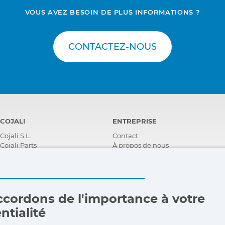
VOUS AVEZ BESOIN DE PLUS INFORMATIONS ?
CONTACTEZ-NOUS
COJALI
ENTREPRISE
Cojali S.L.
Contact
Cojali Parts
À propos de nous
i-Parts ASSIST
Récompenses
Certifications
Responsabilité Sociale
D'entreprise
Devenir distributeur
cordons de l'importance à votre
Nouveautés
ntialité
Vidéos
FAQ - Foire Aux Questions