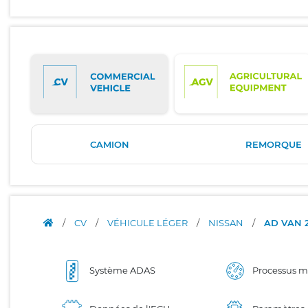
CAMION
REMORQUE
/
CV
/
VÉHICULE LÉGER
/
NISSAN
/
AD VAN 2
Système ADAS
Processus 