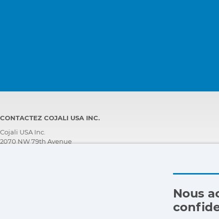
CONTACTEZ COJALI USA INC.
Cojali USA Inc.
2070 NW 79th Avenue
Doral, Florida 33122, USA
ASSISTANCE TECHNIQUE CLIENT
+1 305 960 7651
Appelez gratuitement:
Nous ac
+1 800 975 1865
confide
customersupport@jaltest.com
Accueil
|
Conditions de Vente
|
Travaillez avec Nous