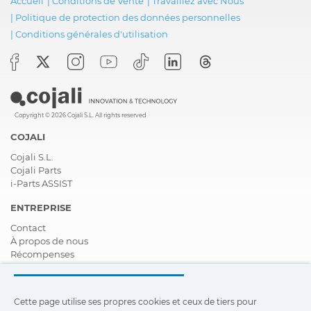
Accueil
|
Conditions de Vente
|
Travaillez avec Nous
|
Politique de protection des données personnelles
|
Conditions générales d'utilisation
Copyright © 2026 Cojali S.L. All rights reserved
COJALI
Cojali S.L.
Cojali Parts
i-Parts ASSIST
ENTREPRISE
Contact
À propos de nous
Récompenses
Certifications
Responsabilité Sociale D'entreprise
Devenir distributeur
Cette page utilise ses propres cookies et ceux de tiers pour
Nouveautés