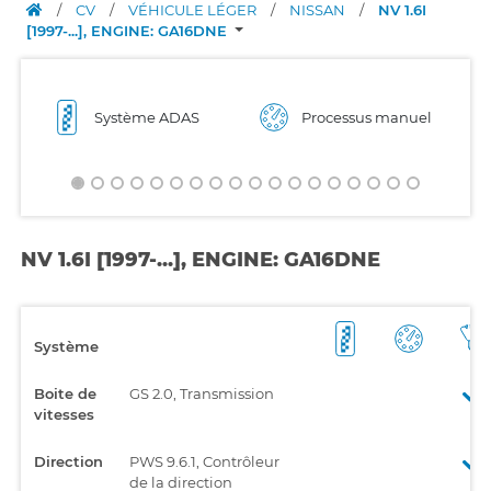
/
CV
/
VÉHICULE LÉGER
/
NISSAN
/
NV 1.6I
[1997-...], ENGINE: GA16DNE
Système ADAS
Processus manuel
NV 1.6I [1997-...], ENGINE: GA16DNE
Système
Boite de
GS 2.0, Transmission
vitesses
Direction
PWS 9.6.1, Contrôleur
de la direction