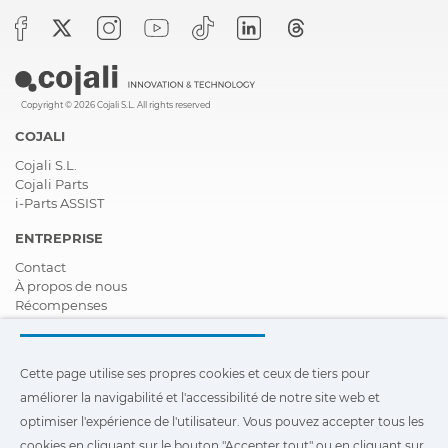
Copyright © 2026 Cojali S.L. All rights reserved
COJALI
Cojali S.L.
Cojali Parts
i-Parts ASSIST
ENTREPRISE
Contact
À propos de nous
Récompenses
Certifications
Responsabilité Sociale D'entreprise
Devenir distributeur
Cette page utilise ses propres cookies et ceux de tiers pour
Nouveautés
améliorer la navigabilité et l'accessibilité de notre site web et
Vidéos
FAQ - Foire Aux Questions
optimiser l'expérience de l'utilisateur. Vous pouvez accepter tous les
cookies en cliquant sur le bouton "Accepter tout" ou en cliquant sur