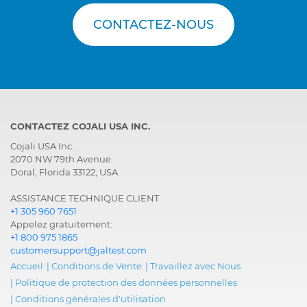
CONTACTEZ-NOUS
CONTACTEZ COJALI USA INC.
Cojali USA Inc.
2070 NW 79th Avenue
Doral, Florida 33122, USA
ASSISTANCE TECHNIQUE CLIENT
+1 305 960 7651
Appelez gratuitement:
+1 800 975 1865
customersupport@jaltest.com
Accueil
|
Conditions de Vente
|
Travaillez avec Nous
|
Politique de protection des données personnelles
|
Conditions générales d'utilisation