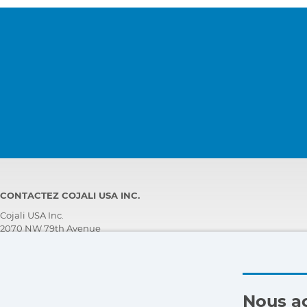
CONTACTEZ COJALI USA INC.
Cojali USA Inc.
2070 NW 79th Avenue
Doral, Florida 33122, USA
ASSISTANCE TECHNIQUE CLIENT
+1 305 960 7651
Appelez gratuitement:
Nous ac
+1 800 975 1865