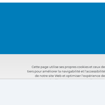
Cette page utilise ses propres cookies et ceux de
tiers pour améliorer la navigabilité et l'accessibilité
de notre site Web et optimiser l'expérience de
l'utilisateur. Vous pouvez cliquer sur
"Configuration"
pour obtenir plus d'informations à
leur sujet et configurer ou refuser leur utilisation.