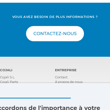
VOUS AVEZ BESOIN DE PLUS INFORMATIONS ?
CONTACTEZ-NOUS
COJALI
ENTREPRISE
Cojali S.L.
Contact
Cojali Parts
À propos de nous
i-Parts ASSIST
Récompenses
Certifications
Responsabilité Sociale
D'entreprise
Devenir distributeur
cordons de l'importance à votre
Nouveautés