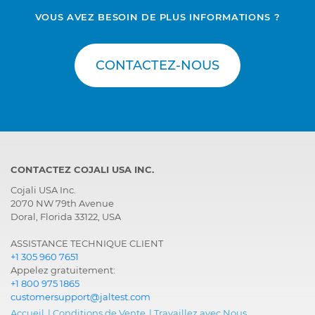
VOUS AVEZ BESOIN DE PLUS INFORMATIONS ?
CONTACTEZ-NOUS
CONTACTEZ COJALI USA INC.
Cojali USA Inc.
2070 NW 79th Avenue
Doral, Florida 33122, USA
ASSISTANCE TECHNIQUE CLIENT
+1 305 960 7651
Appelez gratuitement:
+1 800 975 1865
customersupport@jaltest.com
Accueil
|
Conditions de Vente
|
Travaillez avec Nous