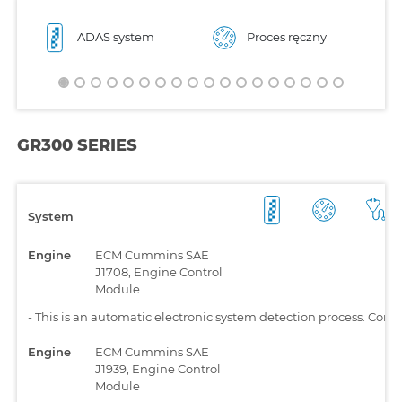
ADAS system
Proces ręczny
GR300 SERIES
System
Engine
ECM Cummins SAE
J1708, Engine Control
Module
-
This is an automatic electronic system detection process. Comp
Engine
ECM Cummins SAE
J1939, Engine Control
Module