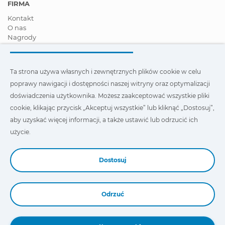
FIRMA
Kontakt
O nas
Nagrody
Certyfikaty
Społeczna Odpowiedzialność Biznesu
Zostań dystrybutorem
Ta strona używa własnych i zewnętrznych plików cookie w celu
Aktualności
poprawy nawigacji i dostępności naszej witryny oraz optymalizacji
Film
FAQ - Najczęściej zadawane pytania
doświadczenia użytkownika. Możesz zaakceptować wszystkie pliki
cookie, klikając przycisk „Akceptuj wszystkie” lub kliknąć „Dostosuj”,
Ta strona wykorzystuje nasze własne i zewnętrzne pliki cookie,
aby uzyskać więcej informacji, a także ustawić lub odrzucić ich
aby poprawić nawigację i dostępność naszej witryny oraz
zoptymalizować wygodę użytkownika. Możesz kliknąć
użycie.
„Ustawienia”
, aby uzyskać więcej informacji na ich temat oraz
ustawić lub odmówić ich użycia.
Dostosuj
Odrzuć
Book a Demo