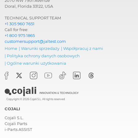
2070 NW 79th Avenue
Doral, Florida 33122, USA
TECHNICAL SUPPORT TEAM
+1 305 960 7651
Call for free:
+1 800 975 1865
customersupport@jaltest.com
Home
|
Warunki sprzedaży
|
Współpracuj z nami
|
Polityka ochrony danych osobowych
|
Ogólne warunki użytkowania
Copyright © 2026 Cojali S.L. All rights reserved
COJALI
Cojali S.L.
Cojali Parts
i-Parts ASSIST