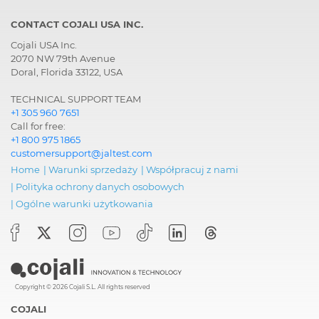
CONTACT COJALI USA INC.
Cojali USA Inc.
2070 NW 79th Avenue
Doral, Florida 33122, USA
TECHNICAL SUPPORT TEAM
+1 305 960 7651
Call for free:
+1 800 975 1865
customersupport@jaltest.com
Home
|
Warunki sprzedaży
|
Współpracuj z nami
|
Polityka ochrony danych osobowych
|
Ogólne warunki użytkowania
Copyright © 2026 Cojali S.L. All rights reserved
COJALI