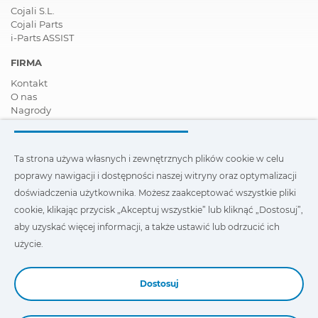
Cojali S.L.
Cojali Parts
i-Parts ASSIST
FIRMA
Kontakt
O nas
Nagrody
Certyfikaty
Społeczna Odpowiedzialność Biznesu
Zostań dystrybutorem
Ta strona używa własnych i zewnętrznych plików cookie w celu
Aktualności
poprawy nawigacji i dostępności naszej witryny oraz optymalizacji
Film
FAQ - Najczęściej zadawane pytania
doświadczenia użytkownika. Możesz zaakceptować wszystkie pliki
cookie, klikając przycisk „Akceptuj wszystkie” lub kliknąć „Dostosuj”,
Ta strona wykorzystuje nasze własne i zewnętrzne pliki cookie,
aby uzyskać więcej informacji, a także ustawić lub odrzucić ich
aby poprawić nawigację i dostępność naszej witryny oraz
zoptymalizować wygodę użytkownika. Możesz kliknąć
użycie.
„Ustawienia”
, aby uzyskać więcej informacji na ich temat oraz
ustawić lub odmówić ich użycia.
Dostosuj