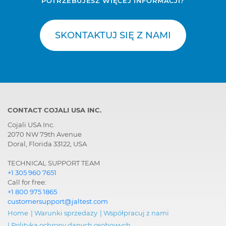
POTRZEBUJESZ WIĘCEJ INFORMACJI?
SKONTAKTUJ SIĘ Z NAMI
CONTACT COJALI USA INC.
Cojali USA Inc.
2070 NW 79th Avenue
Doral, Florida 33122, USA
TECHNICAL SUPPORT TEAM
+1 305 960 7651
Call for free:
+1 800 975 1865
customersupport@jaltest.com
Home
|
Warunki sprzedaży
|
Współpracuj z nami
|
Polityka ochrony danych osobowych