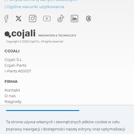
|
Ogólne warunki użytkowania
Copyright © 2026 Cojali S.L. All rights reserved
COJALI
Cojali S.L.
Cojali Parts
i-Parts ASSIST
FIRMA
Kontakt
O nas
Nagrody
Certyfikaty
Społeczna Odpowiedzialność Biznesu
Zostań dystrybutorem
Ta strona używa własnych i zewnętrznych plików cookie w celu
Aktualności
poprawy nawigacji i dostępności naszej witryny oraz optymalizacji
Film