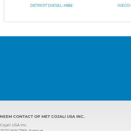
DETROIT DIESEL-MBE
IVECO
NEEM CONTACT OP MET COJALI USA INC.
Cojali USA Inc.
2070 NW 79th Avenue