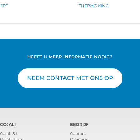
-FPT
THERMO KING
HEEFT U MEER INFORMATIE NODIG?
NEEM CONTACT MET ONS OP
COJALI
BEDRIJF
Cojali S.L.
Contact
Cojali Parts
Over ons