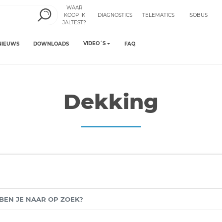
WAAR
KOOP IK
DIAGNOSTICS
TELEMATICS
ISOBUS
JALTEST?
VIDEO´S
NIEUWS
DOWNLOADS
FAQ
Dekking
N