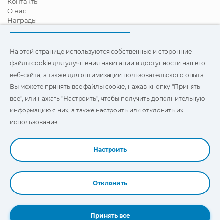
Контакты
О нас
Награды
Сертификация
Корпоративная И Социальная Ответственность
Стать дистрибьютором
На этой странице используются собственные и сторонние
Новости
файлы cookie для улучшения навигации и доступности нашего
Видео
веб-сайта, а также для оптимизации пользовательского опыта.
FAQ - ЧАСТО ЗАДАВАЕМЫЕ ВОПРОСЫ
Вы можете принять все файлы cookie, нажав кнопку "Принять
Чтобы улучшить навигацию и доступ, а также
все", или нажать "Настроить", чтобы получить дополнительную
оптимизировать взаимодействие с пользователем, на этом
информацию о них, а также настроить или отклонить их
сайте используются наши собственные и сторонние файлы
"Cookies". Вы можете нажать на
"Настройки"
, чтобы получить
использование.
дополнительную информацию о них и настроить или
отказаться от их использования.
Настроить
Отклонить
Book a Demo
Принять все